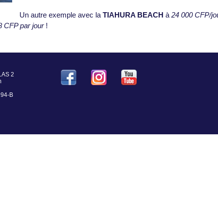
Un autre exemple avec la
TIAHURA BEACH
à
24 000 CFP/jo
8 CFP par jour
!
LAS 2
m
194-B