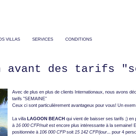
OS VILLAS
SERVICES
CONDITIONS
n avant des tarifs "s
7j c'est moins cher que 7 x 1j
Avec de plus en plus de clients Internationaux, nous avons dé
tarifs "SEMAINE"
Ceux ci sont particulièrement avantageux pour vous! Un exem
La villa
LAGOON BEACH
qui vient de baisser ses tarifs ;) e
à
16 000 CFP/nuit
est encore plus intéressante à la semaine! En
positionnée à
106 000 CFP
soit
15 142 CFP/jour
... pour 4 pers