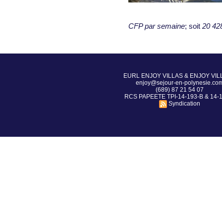
Vue de la Lagoon Beach
CFP par semaine
; soit
20 42
EURL ENJOY VILLAS & ENJOY VIL
enjoy@sejour-en-polynesie.co
(689) 87 21 54 07
RCS PAPEETE TPI-14-193-B & 14-
Syndication