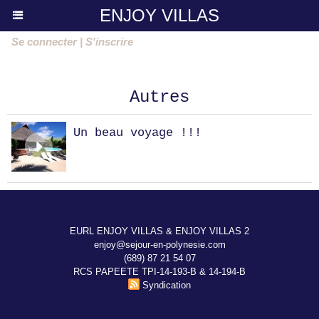
ENJOY VILLAS
Se connecter
|
S'inscrire
Autres
Un beau voyage !!!
EURL ENJOY VILLAS & ENJOY VILLAS 2
enjoy@sejour-en-polynesie.com
(689) 87 21 54 07
RCS PAPEETE TPI-14-193-B & 14-194-B
Syndication